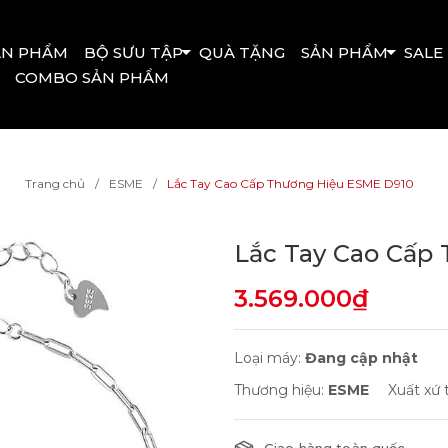
ẢN PHẨM
BỘ SƯU TẬP
QUÀ TẶNG
SẢN PHẨM
SALE
COMBO SẢN PHẨM
Trang chủ
ESME
Lắc Tay Cao Cấp Thương Hiệu ESME D910
Lắc Tay Cao Cấp
3.569.000₫
Loại máy:
Đang cập nhật
Thương hiệu:
ESME
Xuất xứ 