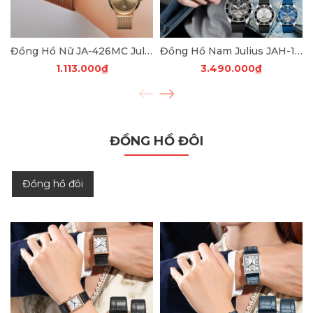
Đồng Hồ Nữ JA-426MC Julius Hàn Quốc Dây Thép (Nâu)
Đồng Hồ Nam Julius JAH-153 Cơ ( 3 Màu )
1.113.000₫
3.490.000₫
ĐỒNG HỒ ĐÔI
Đồng hồ đôi