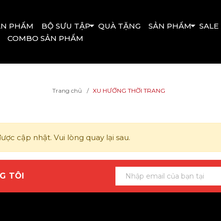
ẢN PHẨM
BỘ SƯU TẬP
QUÀ TẶNG
SẢN PHẨM
SALE
COMBO SẢN PHẨM
Trang chủ
XU HƯỚNG THỜI TRANG
ợc cập nhật. Vui lòng quay lại sau.
G TÔI