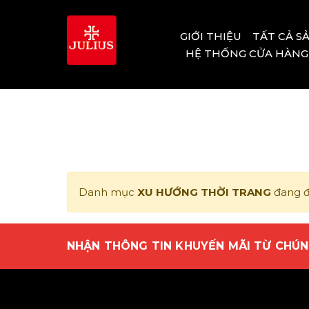
GIỚI THIỆU
TẤT CẢ S
HỆ THỐNG CỬA HÀNG
Danh mục
XU HƯỚNG THỜI TRANG
đang đư
NHẬN THÔNG TIN KHUYẾN MÃI TỪ CHÚN