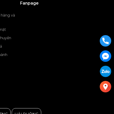
Fanpage
 hàng và
Julius Korea Watch
mật
chuyển
rả
hành