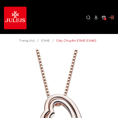
0
Trang chủ
ESME
Dây Chuyền ESME ES482