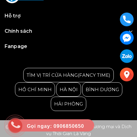
Hỗ trợ
Chính sách
Fanpage
Julius Korea Watch
TÌM VỊ TRÍ CỬA HÀNG(FANCY TIME)
HỒ CHÍ MINH
HÀ NỘI
BÌNH DƯƠNG
HẢI PHÒNG
Gọi ngay: 0906850650
@ Bản quyền thuộc về Công ty TNHH Thương mại và Dịch
vụ Thời Gian Là Vàng