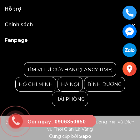
Hỗ trợ
Chính sách
Fanpage
Julius Korea Watch
TÌM VỊ TRÍ CỬA HÀNG(FANCY TIME)
HỒ CHÍ MINH
HÀ NỘI
BÌNH DƯƠNG
HẢI PHÒNG
Gọi ngay: 0906850650
@ Bản quyền thuộc về Công ty TNHH Thương mại và Dịch
vụ Thời Gian Là Vàng
Cung cấp bởi
Sapo