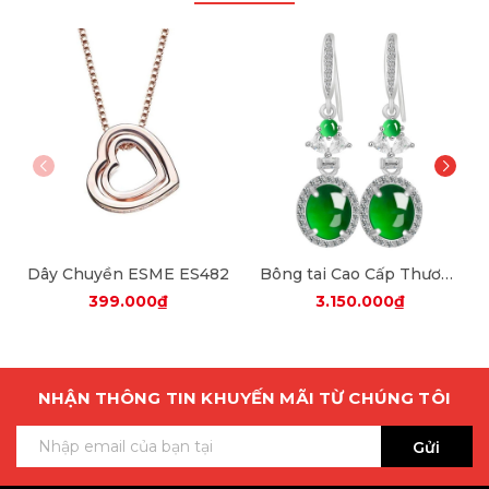
Dây Chuyền ESME ES482
Bông tai Cao Cấp Thương Hiệu ESME ES325AS-D653
399.000₫
3.150.000₫
NHẬN THÔNG TIN KHUYẾN MÃI TỪ CHÚNG TÔI
Gửi