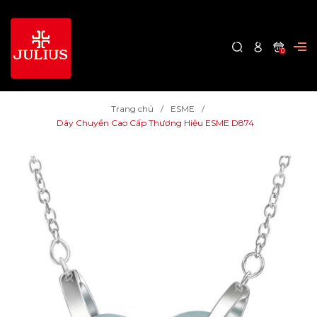
0
Trang chủ
ESME
Dây Chuyền Cao Cấp Thương Hiệu ESME D874