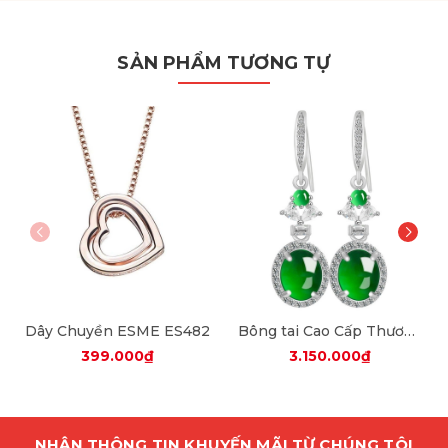
SẢN PHẨM TƯƠNG TỰ
Dây Chuyền ESME ES482
Bông tai Cao Cấp Thương Hiệu ESME ES325AS-D653
399.000₫
3.150.000₫
NHẬN THÔNG TIN KHUYẾN MÃI TỪ CHÚNG TÔI