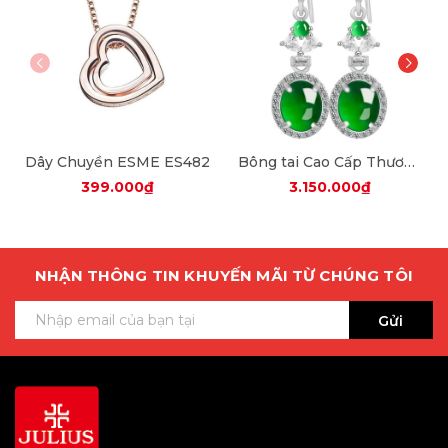
Dây Chuyền ESME ES482
Bông tai Cao Cấp Thương Hiệu ESME ES325AS-D653
399.000₫
3.150.000₫
NHẬN THÔNG TIN KHUYẾN MÃI TỪ CHÚNG TÔI
Gửi