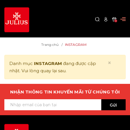
0
Trang chủ
INSTAGRAM
×
Danh mục
INSTAGRAM
đang được cập
nhật. Vui lòng quay lại sau.
NHẬN THÔNG TIN KHUYẾN MÃI TỪ CHÚNG TÔI
Gửi