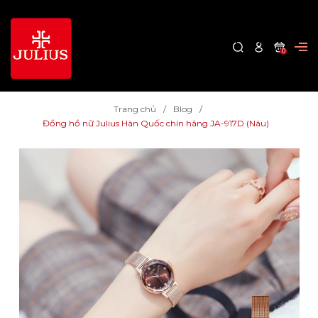
0
Trang chủ
Blog
Đồng hồ nữ Julius Hàn Quốc chín hãng JA-917D (Nâu)