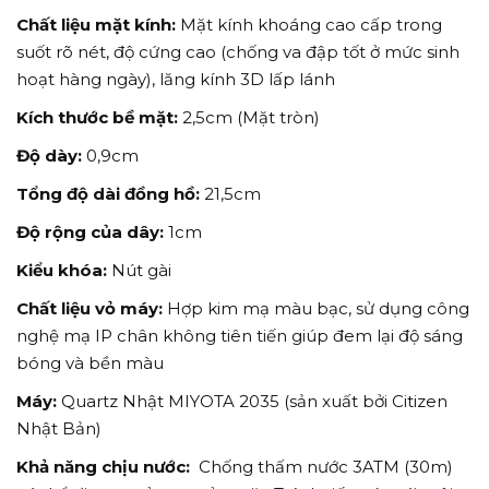
Chất liệu mặt kính:
Mặt kính khoáng cao cấp trong
suốt rõ nét, độ cứng cao (chống va đập tốt ở mức sinh
hoạt hàng ngày), lăng kính 3D lấp lánh
Kích thước bề mặt:
2,5cm (Mặt tròn)
Độ dày:
0,9cm
Tổng độ dài đồng hồ:
21,5cm
Độ rộng của dây:
1cm
Kiểu khóa:
Nút gài
Chất liệu vỏ máy:
Hợp kim mạ màu bạc, sử dụng công
nghệ mạ IP chân không tiên tiến giúp đem lại độ sáng
bóng và bền màu
Máy:
Quartz Nhật MIYOTA 2035 (sản xuất bởi Citizen
Nhật Bản)
Khả năng chịu nước:
Chống thấm nước 3ATM (30m)