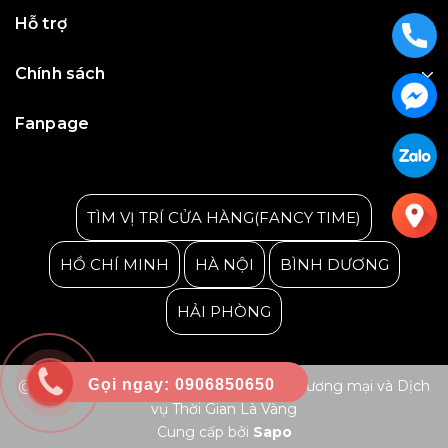
Hỗ trợ
Chính sách
Fanpage
Julius Korea Watch
TÌM VỊ TRÍ CỬA HÀNG(FANCY TIME)
HỒ CHÍ MINH
HÀ NỘI
BÌNH DƯƠNG
HẢI PHÒNG
Gọi ngay: 0906850650
@ Bản quyền thuộc về Công ty TNHH Thương mại và Dịch
vụ Thời Gian Là Vàng
Cung cấp bởi
Sapo