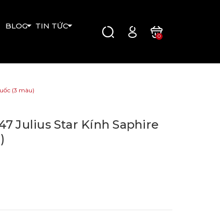
BLOG
TIN TỨC
0
Quốc (3 màu)
7 Julius Star Kính Saphire
)