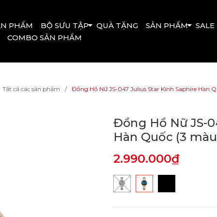
ẢN PHẨM
BỘ SƯU TẬP
QUÀ TẶNG
SẢN PHẨM
SALE
COMBO SẢN PHẨM
Tất cả các sản phẩm
Đồng Hồ Nữ JS-047 Julius Star Kính Saphire Hàn 
Đồng Hồ Nữ JS-04
Hàn Quốc (3 màu
2.990.000₫