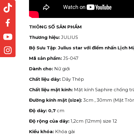
THÔNG SỐ SẢN PHẨM
Thương hiệu:
JULIUS
Bộ Sưu Tập
:
Julius star với điểm nhấn Lịch 
Mã sản phẩm:
JS-047
Dành cho:
Nữ giới
Chất liệu dây:
Dây Thép
Chất liệu mặt kính:
Mặt kính Saphire chống trầ
Đường kính mặt (size):
3cm , 30mm (Mặt Trò
Độ dày: 0,7
cm
Độ rộng của dây:
1,2cm (12mm) size 12
Kiểu khóa:
Khóa gài