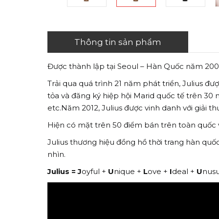
Thông tin sản phẩm
Được thành lập tại Seoul – Hàn Quốc năm 2001
Trải qua quá trình 21 năm phát triển, Julius đ
tỏa và đăng ký hiệp hội Marid quốc tế trên 30 n
etc.Năm 2012, Julius được vinh danh với giải 
Hiện có mặt trên 50 điểm bán trên toàn quốc vớ
Julius thương hiệu đồng hồ thời trang hàn quố
nhìn.
Julius =
J
oyful +
U
nique +
L
ove +
I
deal +
U
nusu