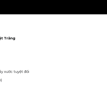
Mặt Trăng
y xước tuyệt đối
n)