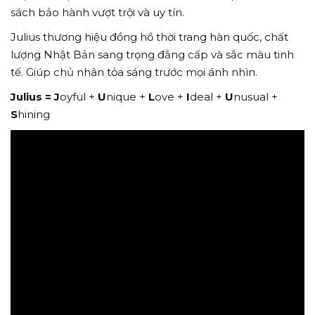
sách bảo hành vượt trội và uy tín.
Julius thương hiệu đồng hồ thời trang hàn quốc, chất
lượng Nhật Bản sang trọng đẳng cấp và sắc màu tinh
tế. Giúp chủ nhân tỏa sáng trước mọi ánh nhìn.
Julius =
J
oyful +
U
nique +
L
ove +
I
deal +
U
nusual +
S
hining