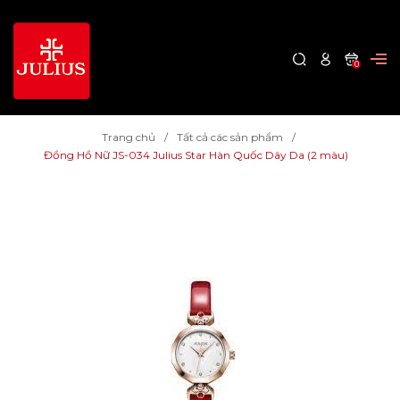
0
Trang chủ
Tất cả các sản phẩm
Đồng Hồ Nữ JS-034 Julius Star Hàn Quốc Dây Da (2 màu)