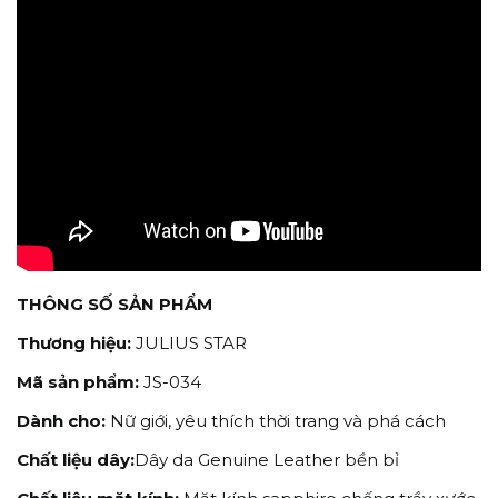
THÔNG SỐ SẢN PHẨM
Thương hiệu:
JULIUS STAR
Mã sản phẩm:
JS-034
Dành cho:
Nữ giới, yêu thích thời trang và phá cách
Chất liệu dây:
Dây da Genuine Leather bền bỉ