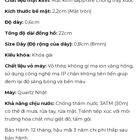
Chất liệu mặt kính:
Mặt kính sapphire chống trầy xước
Kích thước bề mặt:
2,2cm (Mặt tròn)
Độ dày:
0,6cm
Tổng độ dài
đồng hồ
:
22cm
Size Dây (Độ rộng của dây):
0,8cm (8mm)
Kiểu khóa:
Khóa gài
Chất liệu vỏ máy:
Vỏ thép không gỉ mạ ion vàng hồng,
sử dụng công nghệ mạ IP chân không tiên tiến giúp
đem lại độ sáng bóng và bền màu
Máy:
Quartz Nhật
Khả năng chịu nước:
Chống thấm nước 3ATM (30m)
có thể đi mưa, rửa tay, rửa mặt. Tránh tiếp xúc với môi
trường hóa chất như giặt đồ, tấm gội.
Bảo Hành: 12 tháng, hậu mãi 3 năm chi phí thấp sau
bảo hành.