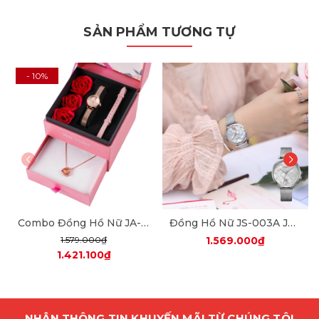
SẢN PHẨM TƯƠNG TỰ
- 10%
Combo Đồng Hồ Nữ JA-979 Julius + Dây Mesh + Nữ Trang ES482
Đồng Hồ Nữ JS-003A Julius Star Hàn Quốc Mặt Xà Cừ (Bạc Trắng)
1.579.000₫
1.569.000₫
1.421.100₫
NHẬN THÔNG TIN KHUYẾN MÃI TỪ CHÚNG TÔI