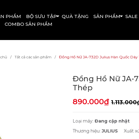
ẢN PHẨM
BỘ SƯU TẬP
QUÀ TẶNG
SẢN PHẨM
SALE
COMBO SẢN PHẨM
 chủ
Tất cả các sản phẩm
Đồng Hồ Nữ JA-732D Julius Hàn Quốc Dây
Đồng Hồ Nữ JA-7
Thép
890.000₫
1.113.000
Loại máy:
Đang cập nhật
Thương hiệu:
JULIUS
Xuất x