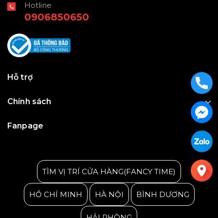
Hotline
0906850650
Hỗ trợ
Chính sách
Fanpage
Julius Korea Watch
TÌM VỊ TRÍ CỬA HÀNG(FANCY TIME)
HỒ CHÍ MINH
HÀ NỘI
BÌNH DƯƠNG
HẢI PHÒNG