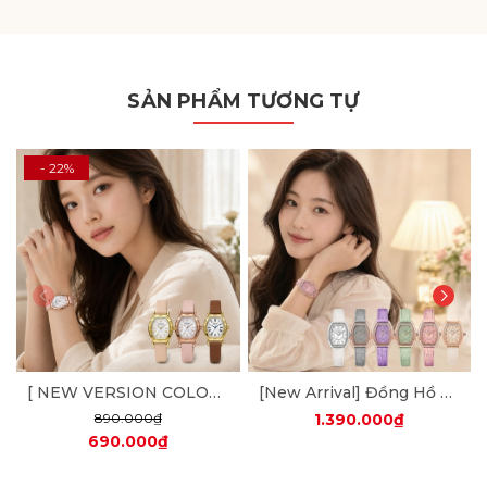
SẢN PHẨM TƯƠNG TỰ
- 22%
[ NEW VERSION COLOR ] Đồng Hồ Nữ JA-544 Julius Hàn Quốc Dây Da
[New Arrival] Đồng Hồ Nữ JA-1590 Julius Dây Da (Nhiều Màu)
890.000₫
1.390.000₫
690.000₫