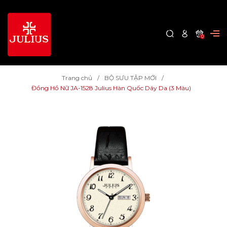
0
Trang chủ
BỘ SƯU TẬP MỚI
Đồng Hồ Nữ JA-1528 Julius Hàn Quốc Dây Da (3 Màu)