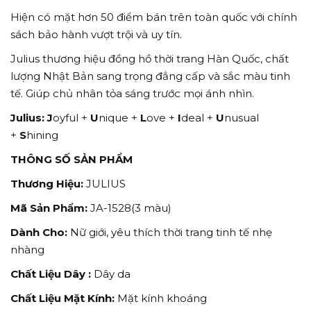
Hiện có mặt hơn 50 điểm bán trên toàn quốc với chính
sách bảo hành vượt trội và uy tín.
Julius thương hiệu đồng hồ thời trang Hàn Quốc, chất
lượng Nhật Bản sang trọng đẳng cấp và sắc màu tinh
tế. Giúp chủ nhân tỏa sáng trước mọi ánh nhìn.
Julius:
J
oyful +
U
nique +
L
ove +
I
deal +
U
nusual
+
S
hining
THÔNG SỐ SẢN PHẨM
Thương Hiệu:
JULIUS
Mã Sản Phẩm:
JA-1528(3 màu)
Dành Cho:
Nữ giới, yêu thích thời trang tinh tế nhẹ
nhàng
Chất Liệu Dây :
Dây da
Chất Liệu Mặt Kính:
Mặt kính khoáng