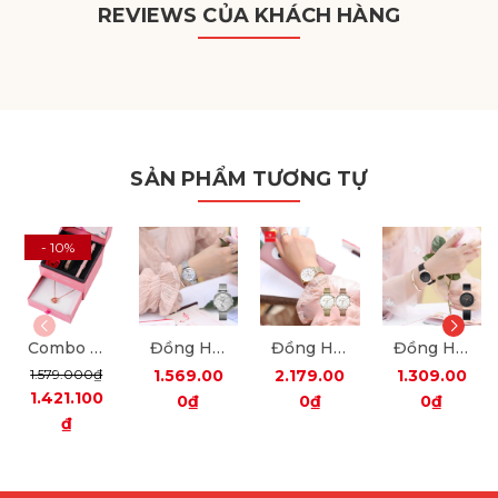
REVIEWS CỦA KHÁCH HÀNG
SẢN PHẨM TƯƠNG TỰ
- 10%
Combo Đồng Hồ Nữ JA-979 Julius + Dây Mesh + Nữ Trang ES482
Đồng Hồ Nữ JS-003A Julius Star Hàn Quốc Mặt Xà Cừ (Bạc Trắng)
Đồng Hồ Nữ JS-005 Julius Star Hàn Quốc Dây Thép (2 Màu)
Đồng Hồ JS-009L Julius Hàn Quốc Dây Thép (5 Màu)
1.579.000₫
1.569.00
2.179.00
1.309.00
1.421.100
0₫
0₫
0₫
₫