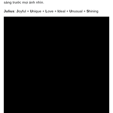
sáng trước mọi ánh nhìn.
Julius
:
J
oyful +
U
nique +
L
ove +
I
deal +
U
nusual +
S
hining