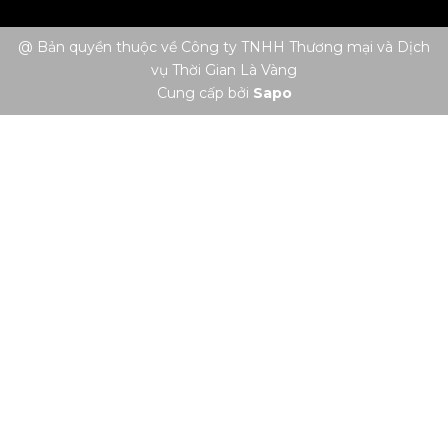
@ Bản quyền thuộc về Công ty TNHH Thương mại và Dịch
vụ Thời Gian Là Vàng
Cung cấp bởi
Sapo