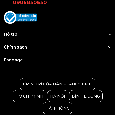
0906850650
Hỗ trợ
Chính sách
Fanpage
Julius Korea Watch
TÌM VỊ TRÍ CỬA HÀNG(FANCY TIME)
HỒ CHÍ MINH
HÀ NỘI
BÌNH DƯƠNG
HẢI PHÒNG