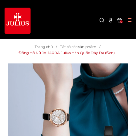
0
Trang chủ
Tất cả các sản phẩm
Đồng Hồ Nữ JA-1400A Julius Hàn Quốc Dây Da (Đen)