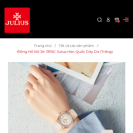
0
Trang chủ
Tất cả các sản phẩm
Đồng Hồ Nữ JA-1395C Julius Hàn Quốc Dây Da (Trắng)