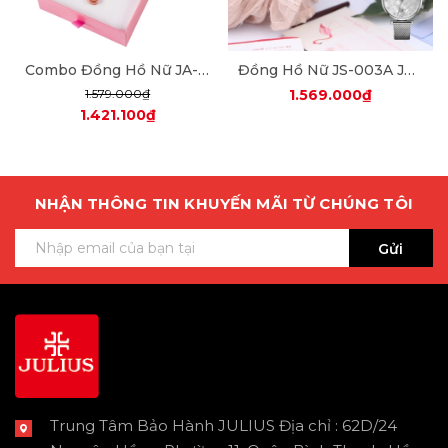
Combo Đồng Hồ Nữ JA-979 Julius + Dây Mesh + Nữ Trang ES482
Đồng Hồ Nữ JS-003A Julius Star Hàn Quốc Mặt Xà Cừ (Bạc Trắng)
1.579.000₫
1.569.000₫
1.421.100₫
NHẬN THÔNG TIN KHUYẾN MÃI TỪ CHÚNG TÔI
Gửi
Trung Tâm Bảo Hành JULIUS Địa chỉ : 62D/24