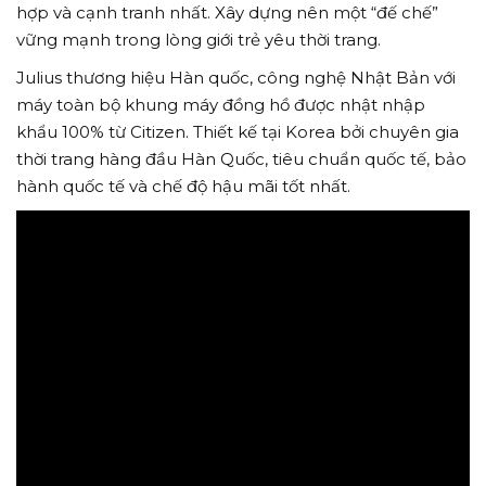
hợp và cạnh tranh nhất. Xây dựng nên một “đế chế”
vững mạnh trong lòng giới trẻ yêu thời trang.
Julius thương hiệu Hàn quốc, công nghệ Nhật Bản với
máy toàn bộ khung máy đồng hồ được nhật nhập
khẩu 100% từ Citizen. Thiết kế tại Korea bởi chuyên gia
thời trang hàng đầu Hàn Quốc, tiêu chuẩn quốc tế, bảo
hành quốc tế và chế độ hậu mãi tốt nhất.