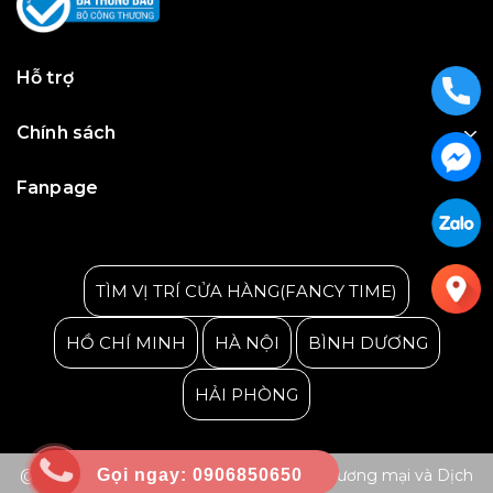
Hỗ trợ
Chính sách
Fanpage
Julius Korea Watch
TÌM VỊ TRÍ CỬA HÀNG(FANCY TIME)
HỒ CHÍ MINH
HÀ NỘI
BÌNH DƯƠNG
HẢI PHÒNG
Gọi ngay: 0906850650
@ Bản quyền thuộc về Công ty TNHH Thương mại và Dịch