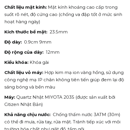
Chất liệu mặt kính:
Mặt kính khoáng cao cấp trong
suốt rõ nét, độ cứng cao (chống va đập tốt ở mức sinh
hoạt hàng ngày)
Kích thước bề mặt:
23.5mm
Độ dày:
0.9cm 9mm
Độ rộng của dây:
12mm
Kiểu khóa:
Khóa gài
Chất liệu vỏ máy:
Hợp kim mạ ion vàng hồng, sử dụng
công nghệ mạ IP chân không tiên tiến giúp đem lại độ
sáng bóng và bền màu
Máy:
Quartz Nhật MIYOTA 2035 (được sản xuất bởi
Citizen Nhật Bản)
Khả năng chịu nước:
Chống thấm nước 3ATM (30m)
có thể đi mưa, rửa tay, rửa mặt. Tránh tiếp xúc với môi
trường hóa chất như giặt đồ, tấm gội.