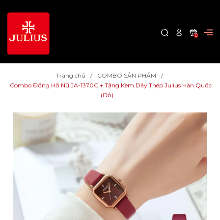
0
Trang chủ
COMBO SẢN PHẨM
Combo Đồng Hồ Nữ JA-1370C + Tặng Kèm Dây Thép Julius Hàn Quốc
(Đỏ)