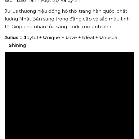
sách bảo hành vượt trội và uy tín.
Julius thương hiệu đồng hồ thời trang hàn quốc, chất
lượng Nhật Bản sang trọng đẳng cấp và sắc màu tinh
tế. Giúp chủ nhân tỏa sáng trước mọi ánh nhìn.
Julius =
J
oyful +
U
nique +
L
ove +
I
deal +
U
nusual
+
S
hining