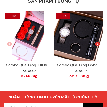
SẢN PHẨM TƯƠNG TỰ
- 10%
- 10%
Combo Quà Tặng Julius JA-1370 + dây mesh + JSB078
Combo Quà Tặng Đồng Hồ Nữ Julius Star JS-040A Sapphire Julius Star Hàn Quốc Dây Thép (Bạc)
1.690.000₫
2.990.000₫
1.521.000₫
2.691.000₫
NHẬN THÔNG TIN KHUYẾN MÃI TỪ CHÚNG TÔI