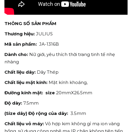
THÔNG SỐ SẢN PHẨM
Thương hiệu:
JULIUS
Mã sản phẩm:
JA-1316B
Dành cho:
Nữ giới, yêu thích thời trang tinh tế nhẹ
nhàng
Chất liệu dây:
Dây Thép
Chất liệu mặt kính:
Mặt kính khoáng,
Đường kính mặt: size
20mmX26.5mm
Độ dày:
7.5mm
(Size dây) Độ rộng của dây:
3.5mm
Chất liệu vỏ máy:
Vỏ hợp kim không gỉ mạ ion vàng
hồng, sử dụng công nghệ mạ IP chân không tiên tiến