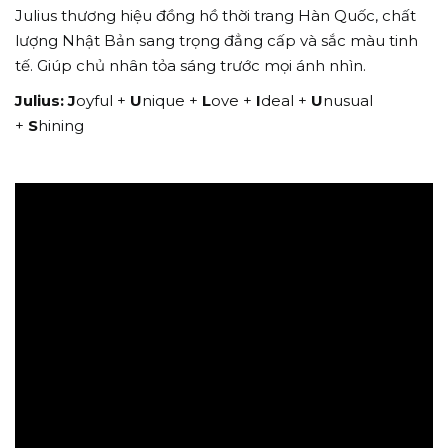
Julius thương hiệu đồng hồ thời trang Hàn Quốc, chất
lượng Nhật Bản sang trọng đẳng cấp và sắc màu tinh
tế. Giúp chủ nhân tỏa sáng trước mọi ánh nhìn.
Julius:
J
oyful +
U
nique +
L
ove +
I
deal +
U
nusual
+
S
hining