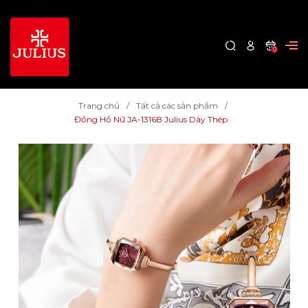
0
Trang chủ
Tất cả các sản phẩm
Đồng Hồ Nữ JA-1316B Julius Dây Thép