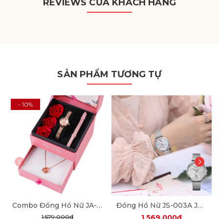
REVIEWS CỦA KHÁCH HÀNG
SẢN PHẨM TƯƠNG TỰ
- 10%
Combo Đồng Hồ Nữ JA-979 Julius + Dây Mesh + Nữ Trang ES482
Đồng Hồ Nữ JS-003A Julius Star Hàn Quốc Mặt Xà Cừ (Bạc Trắng)
1.579.000₫
1.569.000₫