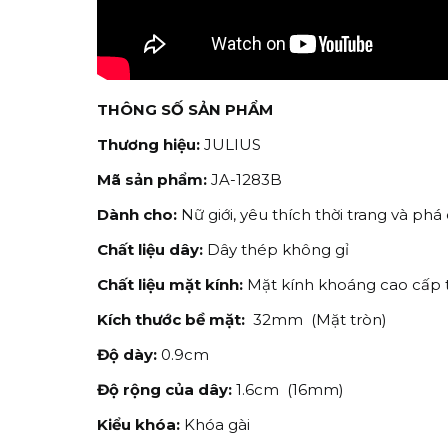
THÔNG SỐ SẢN PHẨM
Thương hiệu:
JULIUS
Mã sản phẩm:
JA-1283B
Dành cho:
Nữ giới, yêu thích thời trang và phá
Chất liệu dây:
Dây thép không gỉ
Chất liệu mặt kính:
Mặt kính khoáng cao cấp t
Kích thước bề mặt:
32mm (Mặt tròn)
Độ dày:
0.9cm
Độ rộng của dây:
1.6cm (16mm)
Kiểu khóa:
Khóa gài