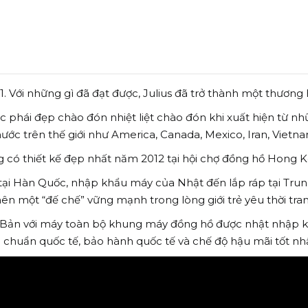
. Với những gì đã đạt được, Julius đã trở thành một thương
ược phái đẹp chào đón nhiệt liệt chào đón khi xuất hiện từ
ước trên thế giới như America, Canada, Mexico, Iran, Vietnam
ng có thiết kế đẹp nhất năm 2012 tại hội chợ đồng hồ Hong 
kế tại Hàn Quốc, nhập khẩu máy của Nhật đến lắp ráp tại T
n một “đế chế” vững mạnh trong lòng giới trẻ yêu thời tran
Bản với máy toàn bộ khung máy đồng hồ được nhật nhập khẩu
 chuẩn quốc tế, bảo hành quốc tế và chế độ hậu mãi tốt nhấ