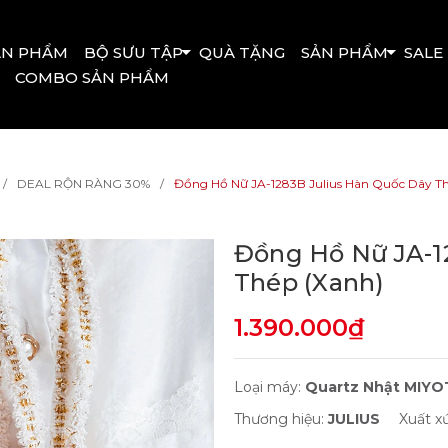
ẢN PHẨM
BỘ SƯU TẬP
QUÀ TẶNG
SẢN PHẨM
SALE
COMBO SẢN PHẨM
DEAL RỘN RÀNG 30%
Đồng Hồ Nữ JA-1283B Julius Hàn Quốc Dây Th
Đồng Hồ Nữ JA-1
Thép (Xanh)
1.390.000₫
Loại máy:
Quartz Nhật MIY
Thương hiệu:
JULIUS
Xuất x