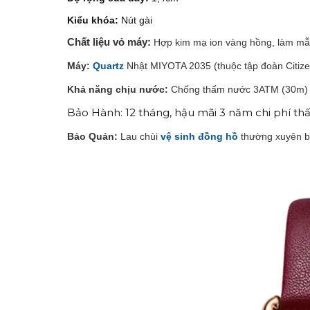
Kiểu khóa:
Nút gài
Chất liệu vỏ máy:
Hợp kim mạ ion vàng hồng, làm m
Máy:
Quartz
Nhật MIYOTA 2035
(thuộc tập đoàn Citiz
Khả năng chịu nước:
Chống thấm nước 3ATM (30m) có 
Bảo Hành: 12 tháng, hậu mãi 3 năm chi phí th
Bảo Quản:
Lau chùi
vệ sinh đồng hồ
thường xuyên b