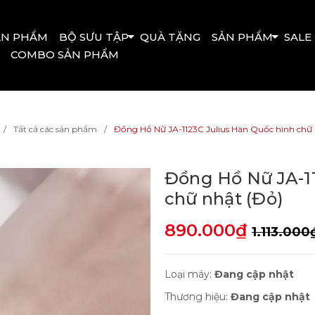
ẢN PHẨM
BỘ SƯU TẬP
QUÀ TẶNG
SẢN PHẨM
SALE
COMBO SẢN PHẨM
Tất cả các sản phẩm
Đồng Hồ Nữ JA-1123C Julius Hàn Quốc hình chữ 
Đồng Hồ Nữ JA-11
chữ nhật (Đỏ)
890.000₫
1.113.000
Loại máy:
Đang cập nhật
Thương hiệu:
Đang cập nhật