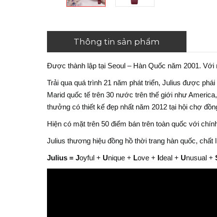
Thông tin sản phẩm
Được thành lập tại Seoul – Hàn Quốc năm 2001. Với 
Trải qua quá trình 21 năm phát triển, Julius được phá
Marid quốc tế trên 30 nước trên thế giới như America,
thưởng có thiết kế đẹp nhất năm 2012 tại hội chợ đồ
Hiện có mặt trên 50 điểm bán trên toàn quốc với chính
Julius thương hiệu đồng hồ thời trang hàn quốc, chất
Julius =
J
oyful +
U
nique +
L
ove +
I
deal +
U
nusual +