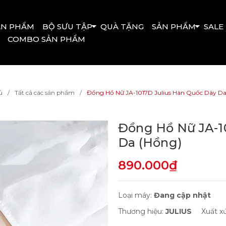
ẢN PHẨM
BỘ SƯU TẬP
QUÀ TẶNG
SẢN PHẨM
SALE
COMBO SẢN PHẨM
ủ
Tất cả các sản phẩm
Đồng Hồ Nữ JA-1017D Julius Hàn Quốc Dây Da
Đồng Hồ Nữ JA-1
Da (Hồng)
890.000₫
Loại máy:
Đang cập nhật
Thương hiệu:
JULIUS
Xuất x