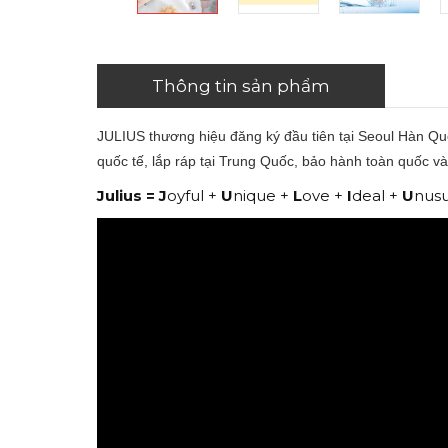
Thông tin sản phẩm
JULIUS thương hiệu đăng ký đầu tiên tại Seoul Hàn Qu
quốc tế, lắp ráp tại Trung Quốc, bảo hành toàn quốc và
Julius =
J
oyful +
U
nique +
L
ove +
I
deal +
U
nusu