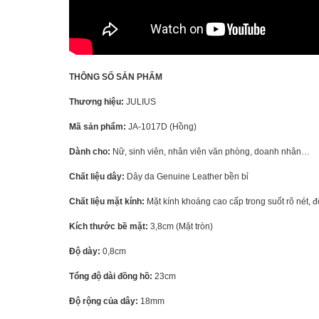
THÔNG SỐ SẢN PHẨM
Thương hiệu:
JULIUS
Mã sản phẩm:
JA-1017D (Hồng)
Dành cho:
Nữ, sinh viên, nhân viên văn phòng, doanh nhân…
Chất liệu dây:
Dây da Genuine Leather bền bỉ
Chất liệu mặt kính:
Mặt kính khoáng cao cấp trong suốt rõ nét, 
Kích thước bề mặt:
3,8cm (Mặt tròn)
Độ dày:
0,8cm
Tổng độ dài đồng hồ:
23cm
Độ rộng của dây:
18mm