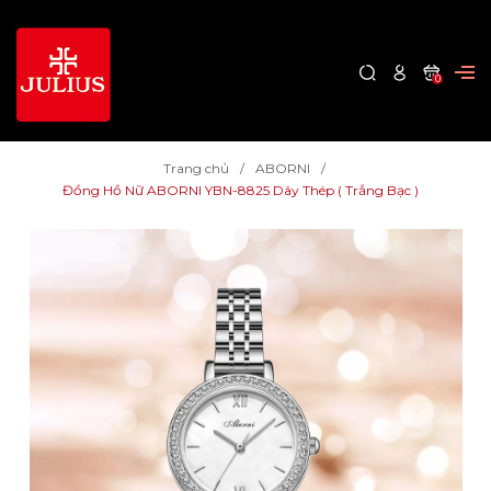
0
Trang chủ
ABORNI
Đồng Hồ Nữ ABORNI YBN-8825 Dây Thép ( Trắng Bạc )