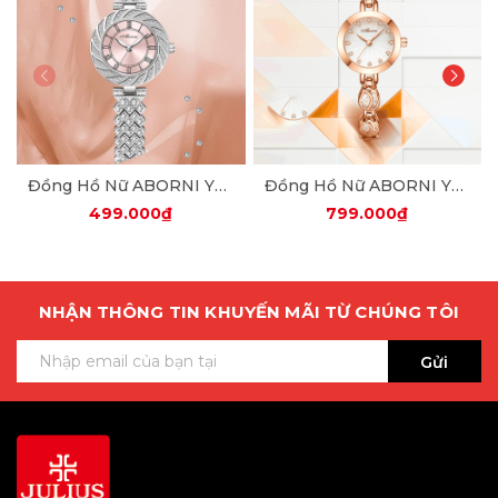
Đồng Hồ Nữ ABORNI YBN-3015 Dây Thép ( Hồng Bạc )
Đồng Hồ Nữ ABORNI YBN-9215 ( 1 MÀU )
499.000₫
799.000₫
NHẬN THÔNG TIN KHUYẾN MÃI TỪ CHÚNG TÔI
Gửi