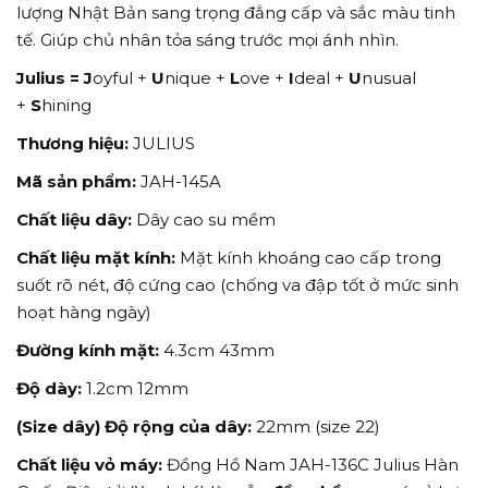
lượng Nhật Bản sang trọng đẳng cấp và sắc màu tinh
tế. Giúp chủ nhân tỏa sáng trước mọi ánh nhìn.
Julius =
J
oyful +
U
nique +
L
ove +
I
deal +
U
nusual
+
S
hining
Thương hiệu:
JULIUS
Mã sản phẩm:
JAH-145A
Chất liệu dây:
Dây cao su mềm
Chất liệu mặt kính:
Mặt kính khoáng cao cấp trong
suốt rõ nét, độ cứng cao (chống va đập tốt ở mức sinh
hoạt hàng ngày)
Đường kính mặt:
4.3cm 43mm
Độ dày:
1.2cm 12mm
(Size dây) Độ rộng của dây:
22mm (size 22)
Chất liệu vỏ máy:
Đồng Hồ Nam JAH-136C Julius Hàn