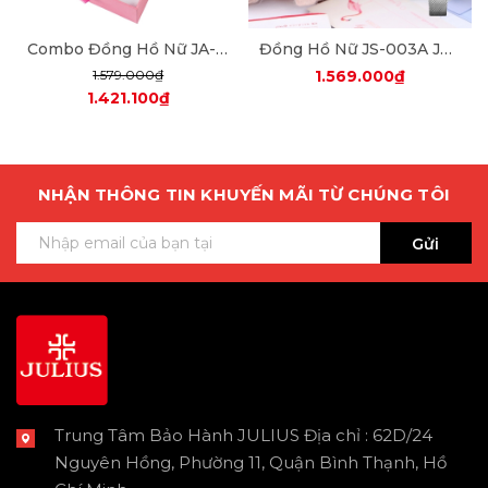
Combo Đồng Hồ Nữ JA-979 Julius + Dây Mesh + Nữ Trang ES482
Đồng Hồ Nữ JS-003A Julius Star Hàn Quốc Mặt Xà Cừ (Bạc Trắng)
1.579.000₫
1.569.000₫
1.421.100₫
NHẬN THÔNG TIN KHUYẾN MÃI TỪ CHÚNG TÔI
Gửi
Trung Tâm Bảo Hành JULIUS Địa chỉ : 62D/24
Nguyên Hồng, Phường 11, Quận Bình Thạnh, Hồ