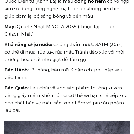
Quốc Điện tử (Xanh Lá) là mẫu
đồng hồ nam
có vỏ hợp
kim sử dụng công nghệ mạ IP chân không tiên tiến
giúp đem lại độ sáng bóng và bền màu
Máy:
Quartz Nhật MIYOTA 2035 (thuộc tập đoàn
Citizen Nhật)
Khả năng chịu nước:
Chống thấm nước 3ATM (30m)
có thể đi mưa, rửa tay, rửa mặt. Tránh tiếp xúc với môi
trường hóa chất như giặt đồ, tắm gội.
Bảo Hành:
12 tháng, hậu mãi 3 năm chi phí thấp sau
bảo hành.
Bảo Quản:
Lau chùi vệ sinh sản phẩm thường xuyên
bằng giấy mềm khỏi mồ hôi cơ thể và hạn chế tiếp xúc
hóa chất bảo vệ màu sắc sản phẩm và pin sản phẩm
lâu dài.