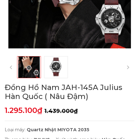
Đồng Hồ Nam JAH-145A Julius
Hàn Quốc ( Nâu Đậm)
1.295.100₫
1.439.000₫
Loại máy:
Quartz Nhật MIYOTA 2035