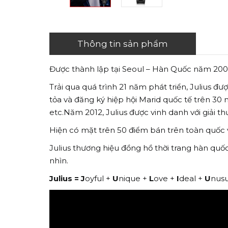
Thông tin sản phẩm
Được thành lập tại Seoul – Hàn Quốc năm 2001
Trải qua quá trình 21 năm phát triển, Julius đ
tỏa và đăng ký hiệp hội Marid quốc tế trên 30 n
etc.Năm 2012, Julius được vinh danh với giải 
Hiện có mặt trên 50 điểm bán trên toàn quốc vớ
Julius thương hiệu đồng hồ thời trang hàn quố
nhìn.
Julius =
J
oyful +
U
nique +
L
ove +
I
deal +
U
nusu