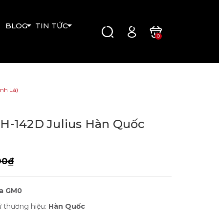
BLOG
TIN TỨC
0
nh Lá)
-142D Julius Hàn Quốc
00₫
ta GM0
ứ thương hiệu:
Hàn Quốc