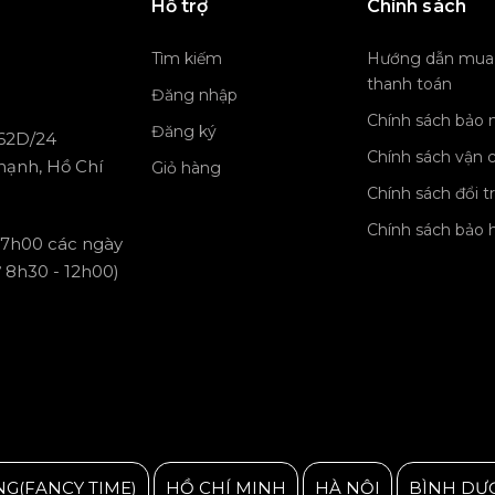
Hỗ trợ
Chính sách
Tìm kiếm
Hướng dẫn mua
thanh toán
Đăng nhập
Chính sách bảo 
Đăng ký
 62D/24
Chính sách vận 
hạnh, Hồ Chí
Giỏ hàng
Chính sách đổi t
Chính sách bảo 
 17h00 các ngày
ừ 8h30 - 12h00)
NG(FANCY TIME)
HỒ CHÍ MINH
HÀ NỘI
BÌNH DƯ