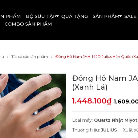
ẢN PHẨM
BỘ SƯU TẬP
QUÀ TẶNG
SẢN PHẨM
SALE
COMBO SẢN PHẨM
hủ
Tất cả các sản phẩm
Đồng Hồ Nam JAH-142D Julius Hàn Quốc (Xa
Đồng Hồ Nam JAH
(Xanh Lá)
1.448.100₫
1.609.0
Loại máy:
Quartz Nhật Miyo
Thương hiệu:
JULIUS
Xuất x