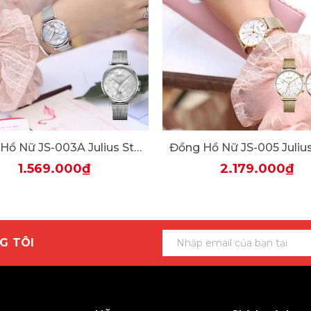
Đồng Hồ Nữ JS-003A Julius Star Hàn Quốc Mặt Xà Cừ (Bạc Trắng)
1.569.000₫
2.179.000₫
G TÔI