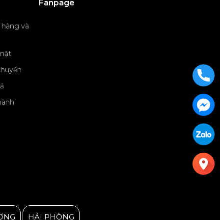
Fanpage
 hàng và
Julius Korea Watch
mật
chuyển
rả
hành
ƠNG
HẢI PHÒNG