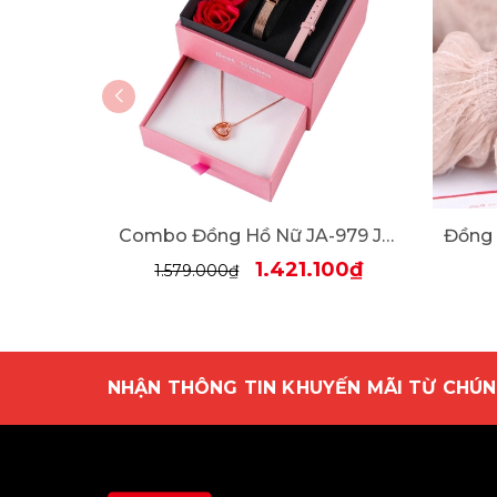
Combo Đồng Hồ Nữ JA-979 Julius + Dây Mesh + Nữ Trang ES482
1.421.100₫
1.579.000₫
NHẬN THÔNG TIN KHUYẾN MÃI TỪ CHÚN