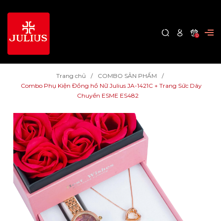
0
Trang chủ
COMBO SẢN PHẨM
Combo Phụ Kiện Đồng hồ Nữ Julius JA-1421C + Trang Sức Dây
Chuyền ESME ES482