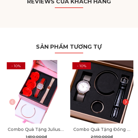
REVIEWS CỦA KHÁCH HÀNG
SẢN PHẨM TƯƠNG TỰ
- 10%
- 10%
Combo Quà Tặng Julius JA-1370 + dây mesh + JSB078
Combo Quà Tặng Đồng Hồ Nữ Julius Star JS-040A Sapphire Julius Star Hàn Quốc Dây Thép (Bạc)
1.690.000₫
2.990.000₫