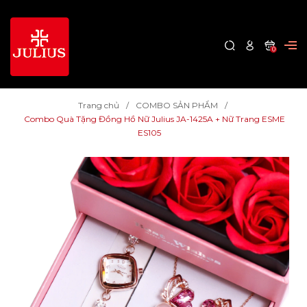
0
Trang chủ
COMBO SẢN PHẨM
Combo Quà Tặng Đồng Hồ Nữ Julius JA-1425A + Nữ Trang ESME
ES105