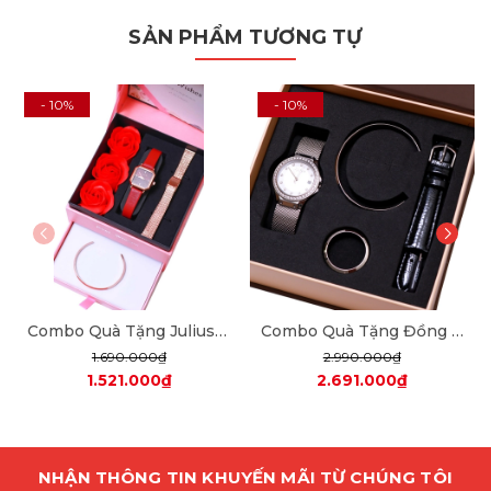
SẢN PHẨM TƯƠNG TỰ
- 10%
- 10%
Combo Quà Tặng Julius JA-1370 + dây mesh + JSB078
Combo Quà Tặng Đồng Hồ Nữ Julius Star JS-040A Sapphire Julius Star Hàn Quốc Dây Thép (Bạc)
1.690.000₫
2.990.000₫
1.521.000₫
2.691.000₫
NHẬN THÔNG TIN KHUYẾN MÃI TỪ CHÚNG TÔI