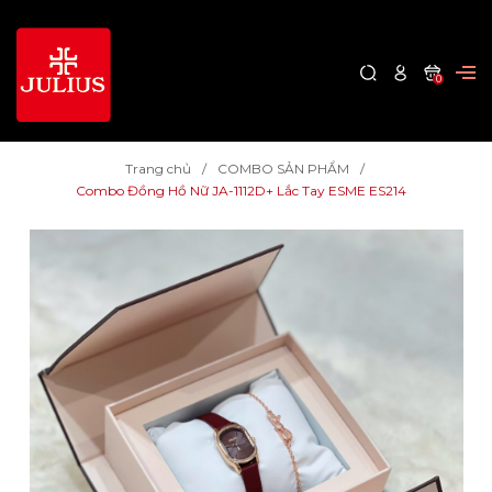
0
Trang chủ
COMBO SẢN PHẨM
Combo Đồng Hồ Nữ JA-1112D+ Lắc Tay ESME ES214