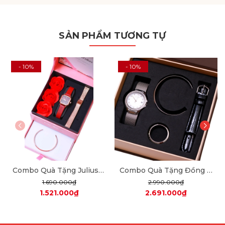
SẢN PHẨM TƯƠNG TỰ
- 10%
- 10%
Combo Quà Tặng Julius JA-1370 + dây mesh + JSB078
Combo Quà Tặng Đồng Hồ Nữ Julius Star JS-040A Sapphire Julius Star Hàn Quốc Dây Thép (Bạc)
1.690.000₫
2.990.000₫
1.521.000₫
2.691.000₫