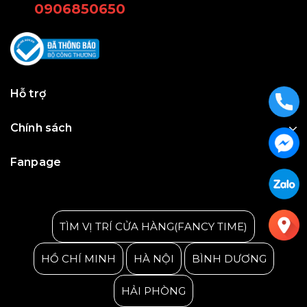
0906850650
Hỗ trợ
Chính sách
Fanpage
Julius Korea Watch
TÌM VỊ TRÍ CỬA HÀNG(FANCY TIME)
HỒ CHÍ MINH
HÀ NỘI
BÌNH DƯƠNG
HẢI PHÒNG